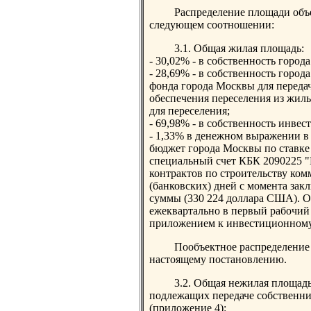
Распределение площади объе
следующем соотношении:
3.1. Общая жилая площадь:
- 30,02% - в собственность город
- 28,69% - в собственность гор
фонда города Москвы для переда
обеспечения переселения из жилы
для переселения;
- 69,98% - в собственность инв
- 1,33% в денежном выражении в
бюджет города Москвы по ставке
специальный счет КБК 2090225 
контрактов по строительству ком
(банковских) дней с момента зак
суммы (330 224 доллара США). Ос
ежеквартально в первый рабочий 
приложением к инвестиционному
Пообъектное распределение
настоящему постановлению.
3.2. Общая нежилая площадь
подлежащих передаче собственни
(приложение 4):