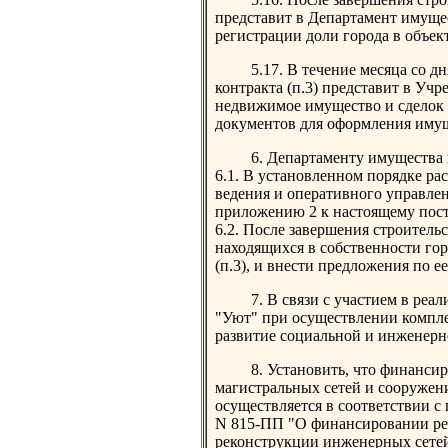
представит в Департамент имуще
регистрации доли города в объек
5.17. В течение месяца со д
контракта (п.3) представит в Уч
недвижимое имущество и сделок 
документов для оформления иму
6. Департаменту имущества
6.1. В установленном порядке ра
ведения и оперативного управле
приложению 2 к настоящему пос
6.2. После завершения строительс
находящихся в собственности го
(п.3), и внести предложения по е
7. В связи с участием в р
"Уют" при осуществлении комплек
развитие социальной и инженерн
8. Установить, что финанси
магистральных сетей и сооружени
осуществляется в соответствии с
N 815-ПП "О финансировании реа
реконструкции инженерных сетей