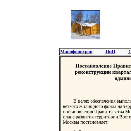
Манофонохрон
ПиП
С
Постановление Правите
реконструкции квартало
админи
В целях обеспечения выпол
ветхого жилищного фонда на тер
постановления Правительства Мо
плане развития территории Вост
Москвы постановляет: