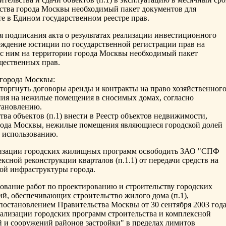
ства города Москвы необходимый пакет документов для
те в Едином государственном реестре прав.
ня подписания акта о результатах реализации инвестиционного
реждение юстиции по государственной регистрации прав на
с ним на территории города Москвы необходимый пакет
щественных прав.
 города Москвы:
сторгнуть договоры аренды и контракты на право хозяйственног
ния на нежилые помещения в сносимых домах, согласно
тановлению.
тва объектов (п.1) внести в Реестр объектов недвижимости,
рода Москвы, нежилые помещения являющиеся городской долей
е использованию.
еализации городских жилищных программ освободить ЗАО "СПФ
сной реконструкции кварталов (п.1.1) от передачи средств на
ой инфраструктуры города.
рование работ по проектированию и строительству городских
й, обеспечивающих строительство жилого дома (п.1),
 постановлением Правительства Москвы от 30 сентября 2003 год
лизации городских программ строительства и комплексной
 и сооружений районов застройки" в пределах лимитов