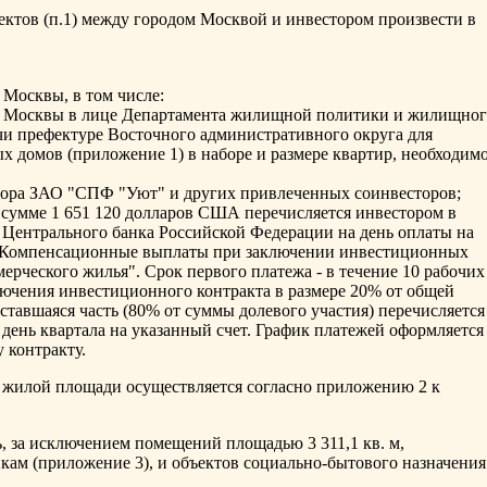
ктов (п.1) между городом Москвой и инвестором произвести в
а Москвы, в том числе:
ода Москвы в лице Департамента жилищной политики и жилищно
чи префектуре Восточного административного округа для
х домов (приложение 1) в наборе и размере квартир, необходим
естора ЗАО "СПФ "Уют" и других привлеченных соинвесторов;
 сумме 1 651 120 долларов США перечисляется инвестором в
 Центрального банка Российской Федерации на день оплаты на
"Компенсационные выплаты при заключении инвестиционных
мерческого жилья". Срок первого платежа - в течение 10 рабочих
лючения инвестиционного контракта в размере 20% от общей
тавшаяся часть (80% от суммы долевого участия) перечисляется
день квартала на указанный счет. График платежей оформляется
 контракту.
 жилой площади осуществляется согласно приложению 2 к
, за исключением помещений площадью 3 311,1 кв. м,
кам (приложение 3), и объектов социально-бытового назначения