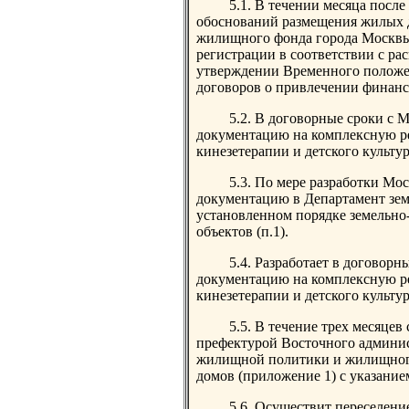
5.1. В течении месяца посл
обоснований размещения жилых д
жилищного фонда города Москвы 
регистрации в соответствии с р
утверждении Временного положе
договоров о привлечении финанс
5.2. В договорные сроки с 
документацию на комплексную ре
кинезетерапии и детского культур
5.3. По мере разработки Мо
документацию в Департамент зем
установленном порядке земельно
объектов (п.1).
5.4. Разработает в договор
документацию на комплексную ре
кинезетерапии и детского культур
5.5. В течение трех месяцев
префектурой Восточного админис
жилищной политики и жилищного
домов (приложение 1) с указание
5.6. Осуществит переселени