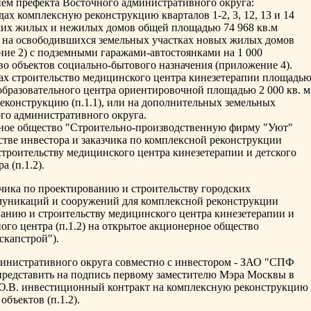
ием префекта Восточного административного округа:
одах комплексную реконструкцию кварталов 1-2, 3, 12, 13 и 14
хих жилых и нежилых домов общей площадью 74 968 кв.м
м на освободившихся земельных участках новых жилых домов
ние 2) с подземными гаражами-автостоянками на 1 000
во объектов социально-бытового назначения (приложение 4).
дах строительство медицинского центра кинезетерапии площадь
о-образовательного центра ориентировочной площадью 2 000 кв. м
еконструкцию (п.1.1), или на дополнительных земельных
ого административного округа.
рное общество "Строительно-производственную фирму "Уют"
стве инвестора и заказчика по комплексной реконструкции
 строительству медицинского центра кинезетерапии и детского
а (п.1.2).
чика по проектированию и строительству городских
уникаций и сооружений для комплексной реконструкции
ованию и строительству медицинского центра кинезетерапии и
ного центра (п.1.2) на открытое акционерное общество
скапстрой").
министративного округа совместно с инвестором - ЗАО "СПФ
представить на подпись первому заместителю Мэра Москвы в
Ю.В. инвестиционный контракт на комплексную реконструкцию
объектов (п.1.2).