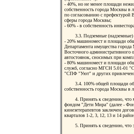
- 40%, но не менее площади неж
собственность города Москвы в 
по согласованию с префектурой 
сферы города Москвы;
- 60% - в собственность инвест
3.3. Подземные (надземные)
- 20% машиномест и площади общ
Департамента имущества города 
Восточного административного о
автостоянок, сносимых при компл
- 80% машиномест и площади об
служб, согласно МГСН 5.01-01 "
"СПФ "Уют" и других привлечен
3.4. 100% общей площади об
собственность города Москвы в 
4. Принять к сведению, ч
фондом "Дети Мира" (далее - Фо
кинезетерапевтов заключен дого
кварталов 1-2, 3, 12, 13 и 14 райо
5. Принять к сведению, что