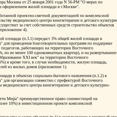
эра Москвы от 25 января 2001 года N 56-РМ "О мерах по
за оформлением жилой площади в г.Москве".
работанной проектно-сметной документацией по комплексной
льству медицинского центра кинезетерапии и детского культурн
осуществит за счет собственных средств строительство объектов
приложение 4).
илой площади (п.3.1) передаст 3% общей жилой площади в
" для проведения благотворительных программ по поддержке
 педагогов, работающих на территории Восточного
%, но не менее 100 однокомнатных квартир), и на развертывание
бразование XXI век" на территории Восточного
,5%) и кроме того, в случае необходимости, жилую площадь,
лей из жилых домов (приложение 1).
лощади в объектах социально-бытового назначения (п.1.2) в
" для организации совместно с префектурой Восточного
 медицинского центра кинезетерапии и детского культурно-
Дети Мира" преимущественное право соинвестиций на
более 10%) в инвестиционном проекте комплексной
ительства и сдачи объектов (п.1) в эксплуатацию в месячный сро