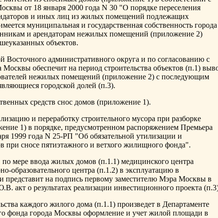
сквы от 18 января 2000 года N 30 "О порядке переселения
ендаторов и иных лиц из жилых помещений подлежащих
имеется муниципальная и государственная собственность города
енникам и арендаторам нежилых помещений (приложение 2)
ышеуказанных объектов.
ой Восточного административного округа и по согласованию с
 Москвы обеспечит на период строительства объектов (п.1) выв
ователей нежилых помещений (приложение 2) с последующим
вляющиеся городской долей (п.3).
ственных средств снос домов (приложение 1).
лизацию и переработку строительного мусора при разборке
ение 1) в порядке, предусмотренном распоряжением Премьера
ря 1999 года N 25-РП "Об обязательной утилизации и
ов при сносе пятиэтажного и ветхого жилищного фонда".
в по мере ввода жилых домов (п.1.1) медицинского центра
но-образовательного центра (п.1.2) в эксплуатацию в
и представит на подпись первому заместителю Мэра Москвы в
В. акт о результатах реализации инвестиционного проекта (п.3)
ьства каждого жилого дома (п.1.1) произведет в Департаменте
 фонда города Москвы оформление и учет жилой площади в