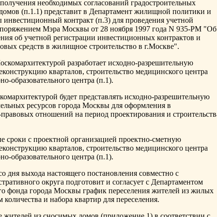
е получения необходимых согласований градостроительных
омов (п.1.1) представит в Департамент жилищной политики и
инвестиционный контракт (п.3) для проведения учетной
аспоряжением Мэра Москвы от 28 ноября 1997 года N 935-РМ "Об
ния об учетной регистрации инвестиционных контрактов и
овых средств в жилищное строительство в г.Москве".
Москомархитектурой разработает исходно-разрешительную
конструкцию кварталов, строительство медицинского центра
но-образовательного центра (п.1).
скомархитектурой будет представлять исходно-разрешительную
ельных ресурсов города Москвы для оформления в
-правовых отношений на период проектирования и строительств
ные сроки с проектной организацией проектно-сметную
конструкцию кварталов, строительство медицинского центра
но-образовательного центра (п.1).
 со дня выхода настоящего постановления совместно с
тративного округа подготовит и согласует с Департаментом
 фонда города Москвы график переселения жителей из жилых
м количества и набора квартир для переселения.
е жителей из сносимых домов (приложение 1) в соответствии с