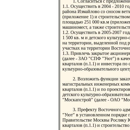
1. Согласиться с предложен
1.1. Осуществить в 2004 - 2010 г
района Измайлово со сносом вет
(приложение 1) и строительство
площадью 251 000 кв.м (приложе
машиномест, а также строительст
1.2. Осуществить в 2005-2007 го
1 500 кв. м и детского культурн
на территории, выделенной под р
участках на территории Восточн
1.3. Привлечь закрытое акционе
(далее - ЗАО "СПФ "Уют") в каче
кварталов (п.1.1) и инвестора по
культурно-образовательного центр
2. Возложить функции заказ
магистральных инженерных комм
кварталов (п.1.1) и по проектир
детского культурно-образователь
"Москапстрой" (далее - ОАО "Мо
3. Префекту Восточного ад
"Уют" в установленном порядке 
Правительстве Москвы Росляку 
кварталов (п.1.1) и строительство 