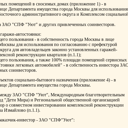
илых помещений в сносимых домах (приложение 1) - в
лице Департамента имущества города Москвы для использования
Восточного административного округа и Комплексом социально
ора ЗАО "СПФ "Уют" и других привлеченных соинвесторов.
 гаражи-автостоянки:
его пользования - в собственность города Москвы в лице
Москвы для использования по согласованию с префектурой
круга для автовладельцев законно установленных гаражей-
ексной реконструкции кварталов (п.1.1);
щего пользования, а также 100% площади помещений сервисных
Стоянки легковых автомобилей" - в собственность инвестора ЗА
ных соинвесторов.
ъектов социально-бытового назначения (приложение 4) - в
лице Департамента имущества города Москвы.
то между ЗАО "СПФ "Уют", Международным благотворительным
нд "Дети Мира) и Региональной общественной организацией
вор о совместном инвестировании комплексной реконструкции
на Измайлово (п.1.1).
 заказчик-инвестор - ЗАО "СПФ"Уют":