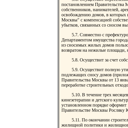
постановлением Правительства Мо
собственников, нанимателей, ар
освобождению домов, в которых 
Москвы" с компенсацией собств
убытков, связанных со сносом в
5.7. Совместно с префектур
Департаментом имущества города
из сносимых жилых домов польз
возвратом на нежилые площади, я
5.8. Осуществит за счет соб
5.9. Осуществит полную ути
подлежащих сносу домов (прилож
Правительства Москвы от 13 янва
переработке строительных отход
5.10. В течение трех месяце
кинезетерапии и детского культур
установленном порядке оформит 
Правительстве Москвы Росляку Ю.
5.11. По окончании строител
жилищной политики и жилищного