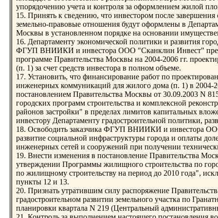
упорядочению учета и контроля за оформлением жилой площ
15. Принять к сведению, что инвестором после завершения 
земельно-правовые отношения будут оформлены в Департам
Москвы в установленном порядке на основании имуществе
16. Департаменту экономической политики и развития гор
ФГУП ВНИИКИ и инвестора ООО "Сканклин Инвест" пред
программе Правительства Москвы на 2004-2006 гг. проекти
(п. 1) за счет средств инвестора в полном объеме.
17. Установить, что финансирование работ по проектирова
инженерных коммуникаций для жилого дома (п. 1) в 2004-20
постановлением Правительства Москвы от 30.09.2003 N 8
городских программ строительства и комплексной реконс
районов застройки" в пределах лимитов капитальных влож
инвестору Департаменту градостроительной политики, раз
18. Освободить заказчика ФГУП ВНИИКИ и инвестора ООО
развитие социальной инфраструктуры города и оплаты доле
инженерных сетей и сооружений при получении техническ
19. Внести изменения в постановление Правительства Мос
утверждении Программы жилищного строительства по городс
по жилищному строительству на период до 2010 года", искл
пункты 12 и 13.
20. Признать утратившим силу распоряжение Правительств
градостроительном развитии земельного участка по Гранатно
планировки квартала N 219 (Центральный административны
21. Контроль за выполнением настоящего постановления во