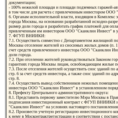
документации;
- 100% нежилой площади и площади подземных гаражей-а
в том числе для расчета с привлеченным инвестором ООО 
6. Органам исполнительной власти, входящим в Комплекс 
города Москвы, на основании разработанной исходно-разр
размер доли города и разработать график платежей для 
привлеченным им инвестором ООО "Сканклин Инвест" в у
7. ФГУП ВНИИКИ:
7.1. Осуществить совместно с Департаментом жилищной п
Москвы отселение жителей из сносимых жилых домов (п. 1
счет средств привлеченного инвестора ООО "Сканклин Ин
доли города.
7.2. При отселении жителей руководствоваться Законом гор
гарантиях города Москвы лицам, освобождающим жилые п
7.3. После отселения жителей осуществить снос зданий по адре
стр. 6 за счет средств инвестора, а также снос зданий по адрес
стр. 8.
7.4. Осуществить вывод собственников нежилых помещений
инвестора ООО "Сканклин Инвест" в установленном поряд
8. Префекту Центрального административного округа:
8.1. Представить первому заместителю Мэра Москвы в Пра
подписания инвестиционный контракт с ФГУП ВНИИКИ 
"Сканклин Инвест" на условиях настоящего постановления (
8.2. Произвести учетную регистрацию инвестиционного к
к нему в Москонтрактрегистрации в соответствии с поста