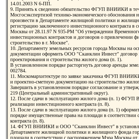
14.01.2003 N 6-ПП.
9. Принять к сведению обязательство ФГУП ВНИИКИ в теч
Мосгосэкспертизой технико-экономического обоснования на
произвести в Департаменте жилищной политики и жилищн
регистрацию заключенного инвестиционного контракта в с
Москвы от 28.11.97 N 935-РМ "Об утверждении Временног
инвестиционных контрактов и договоров о привлечении ф
строительство в г. Москве".
10. Департаменту земельных ресурсов города Москвы на о
документации оформить ООО "Сканклин Инвест" договор н
проектирования и строительства жилого дома (п. 1).
В установленном порядке расторгнуть договор аренды земел
002784.
11. Москомархитектуре по заявке заказчика ФГУП ВНИИКИ
и проектно-сметную документацию на строительство жилого
Завершить в установленном порядке согласование и утверж
219 (Центральный административный округ).
12. После сдачи в эксплуатацию жилого дома (п. 1) ФГУП
реализации инвестиционного контракта (п. 8).
13. После сдачи в эксплуатацию жилого дома (п. 1) оформи
порядке имущественные права на площади в соответствии 
контракта (п. 8).
14. ФГУП ВНИИКИ и ООО "Сканклин Инвест" в установле
Департаменте жилищной политики и жилищного фонда гор
площади в соответствии с распоряжением Мэра Москвы от 