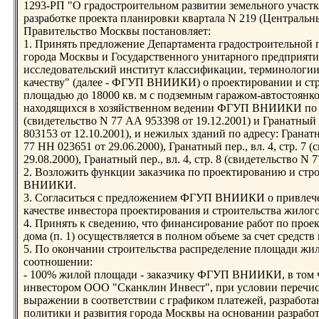
1293-РП "О градостроительном развитии земельного участка 
разработке проекта планировки квартала N 219 (Централь
Правительство Москвы постановляет:
1. Принять предложение Департамента градостроительной 
города Москвы и Государственного унитарного предприяти
исследовательский институт классификации, терминологии
качеству" (далее - ФГУП ВНИИКИ) о проектировании и стро
площадью до 18000 кв. м с подземным гаражом-автостоянко
находящихся в хозяйственном ведении ФГУП ВНИИКИ по адре
(свидетельство N 77 АА 953398 от 19.12.2001) и Гранатный п
803153 от 12.10.2001), и нежилых зданий по адресу: Гранатны
77 НН 023651 от 29.06.2000), Гранатный пер., вл. 4, стр. 7 
29.08.2000), Гранатный пер., вл. 4, стр. 8 (свидетельство N 
2. Возложить функции заказчика по проектированию и стро
ВНИИКИ.
3. Согласиться с предложением ФГУП ВНИИКИ о привлеч
качестве инвестора проектирования и строительства жилого 
4. Принять к сведению, что финансирование работ по прое
дома (п. 1) осуществляется в полном объеме за счет средс
5. По окончании строительства распределение площади жил
соотношении:
- 100% жилой площади - заказчику ФГУП ВНИИКИ, в том ч
инвестором ООО "Сканклин Инвест", при условии перечис
выражении в соответствии с графиком платежей, разработ
политики и развития города Москвы на основании разрабо